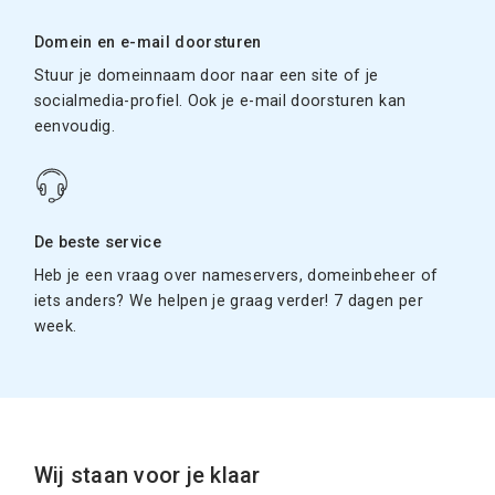
Domein en e-mail doorsturen
Stuur je domeinnaam door naar een site of je
socialmedia-profiel. Ook je e-mail doorsturen kan
eenvoudig.
De beste service
Heb je een vraag over nameservers, domeinbeheer of
iets anders? We helpen je graag verder! 7 dagen per
week.
Wij staan voor je klaar